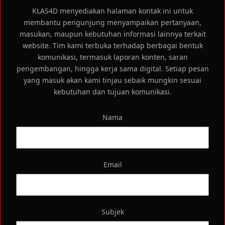
KLAS4D menyediakan halaman kontak ini untuk
membantu pengunjung menyampaikan pertanyaan,
masukan, maupun kebutuhan informasi lainnya terkait
website. Tim kami terbuka terhadap berbagai bentuk
komunikasi, termasuk laporan konten, saran
pengembangan, hingga kerja sama digital. Setiap pesan
yang masuk akan kami tinjau sebaik mungkin sesuai
kebutuhan dan tujuan komunikasi.
Nama
Email
Subjek