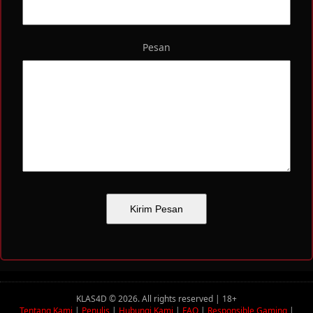
Pesan
Kirim Pesan
KLAS4D
© 2026.
All rights reserved
|
18+
Tentang Kami
|
Penulis
|
Hubungi Kami
|
FAQ
|
Responsible Gaming
|