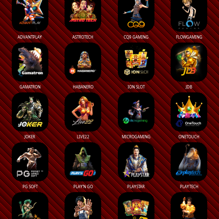
ADVANTPLAY
ASTROTECH
CQ9 GAMING
FLOWGAMING
GAMATRON
HABANERO
ION SLOT
JDB
JOKER
LIVE22
MICROGAMING
ONETOUCH
PG SOFT
PLAY’N GO
PLAYSTAR
PLAYTECH