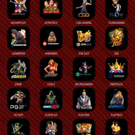
ADVANTPLAY
ASTROTECH
CQ9 GAMING
FLOWGAMING
GAMATRON
HABANERO
ION SLOT
JDB
JOKER
LIVE22
MICROGAMING
ONETOUCH
PG SOFT
PLAY’N GO
PLAYSTAR
PLAYTECH