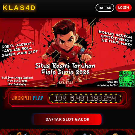
KLAS4D
LOGIN
DAFTAR
DAFTAR SLOT GACOR