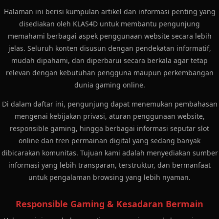
Halaman ini berisi kumpulan artikel dan informasi penting yang
disediakan oleh KLAS4D untuk membantu pengunjung
memahami berbagai aspek penggunaan website secara lebih
jelas. Seluruh konten disusun dengan pendekatan informatif,
mudah dipahami, dan diperbarui secara berkala agar tetap
relevan dengan kebutuhan pengguna maupun perkembangan
dunia gaming online.
Di dalam daftar ini, pengunjung dapat menemukan pembahasan
mengenai kebijakan privasi, aturan penggunaan website,
responsible gaming, hingga berbagai informasi seputar slot
online dan tren permainan digital yang sedang banyak
dibicarakan komunitas. Tujuan kami adalah menyediakan sumber
informasi yang lebih transparan, terstruktur, dan bermanfaat
untuk pengalaman browsing yang lebih nyaman.
Responsible Gaming & Kesadaran Bermain