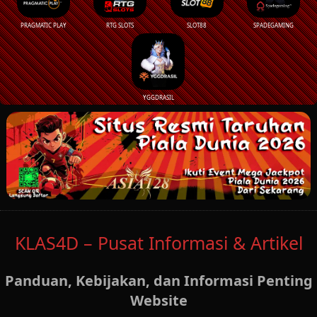
PRAGMATIC PLAY
RTG SLOTS
SLOT88
SPADEGAMING
YGGDRASIL
KLAS4D – Pusat Informasi & Artikel
Panduan, Kebijakan, dan Informasi Penting
Website